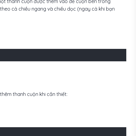
 một thanh cuộn được thêm vào để cuộn bên trong
 theo cả chiều ngang và chiều dọc (ngay cả khi bạn
 thêm thanh cuộn khi cần thiết: