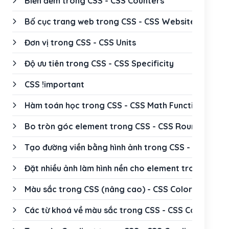
Biến đếm trong CSS - CSS Counters
Bố cục trang web trong CSS - CSS Website Layout
Đơn vị trong CSS - CSS Units
Độ ưu tiên trong CSS - CSS Specificity
CSS !important
Hàm toán học trong CSS - CSS Math Functions
Bo tròn góc element trong CSS - CSS Rounded Cor
Tạo đường viền bằng hình ảnh trong CSS - CSS Bor
Đặt nhiều ảnh làm hình nền cho element trong CSS 
Màu sắc trong CSS (nâng cao) - CSS Colors (advan
Các từ khoá về màu sắc trong CSS - CSS Color Key