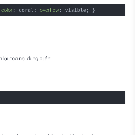
color
overflow
: coral;
: visible; }
 lại của nội dung bị ẩn: