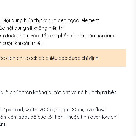
 Nội dung hiển thị tràn ra bên ngoài element
ủa nội dung sẽ không hiển thị
ộn được thêm vào để xem phần còn lại của nội dung
 cuộn khi cần thiết
ác element block có chiều cao được chỉ định.
ĩa là phần tràn không bị cắt bớt và nó hiển thị ra bên
 1px solid; width: 200px; height: 80px; overflow:
uốn kiểm soát bố cục tốt hơn. Thuộc tính overflow chỉ
nt.