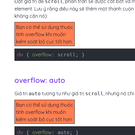
Đặt giá trị để
, phần tràn sẽ được cắt bớt và
scroll
element. Lưu ý rằng điều này sẽ thêm một thanh cuộn
không cần nó):
Bạn có thể sử dụng thuộc
tính overflow khi muốn
kiểm soát bố cục tốt hơn.
Thuộc tính overflow chỉ
div
overflow
{
: scroll; }
định điều gì sẽ xảy ra nếu
nội dung tràn ra ngoài
element.
overflow: auto
Giá trị
tương tự như giá trị
, nhưng nó chỉ
auto
scroll
Bạn có thể sử dụng thuộc
tính overflow khi muốn
kiểm soát bố cục tốt hơn.
Thuộc tính overflow chỉ
div
overflow
{
: auto; }
định điều gì sẽ xảy ra nếu