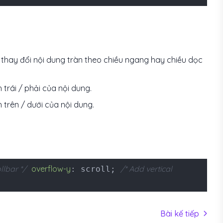
 thay đổi nội dung tràn theo chiều ngang hay chiều dọc
 trái / phải của nội dung.
 trên / dưới của nội dung.
llbar */
overflow-y
/* Add vertical
: scroll;
Bài kế tiếp