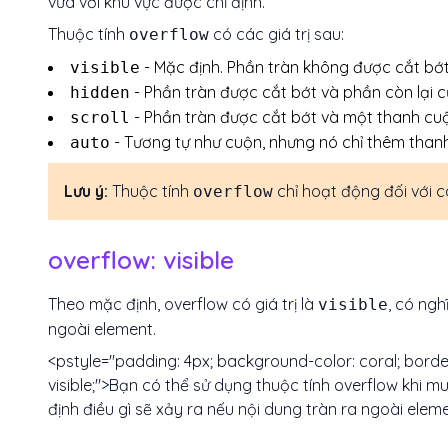
vừa với khu vực được chỉ định.
Thuộc tính
có các giá trị sau:
overflow
- Mặc định. Phần tràn không được cắt bớt.
visible
- Phần tràn được cắt bớt và phần còn lại c
hidden
- Phần tràn được cắt bớt và một thanh cu
scroll
- Tương tự như cuộn, nhưng nó chỉ thêm thanh
auto
Lưu ý:
Thuộc tính
chỉ hoạt động đối với c
overflow
overflow: visible
Theo mặc định, overflow có giá trị là
, có ngh
visible
ngoài element.
<pstyle="padding: 4px; background-color: coral; border:
visible;">Bạn có thể sử dụng thuộc tính overflow khi m
định điều gì sẽ xảy ra nếu nội dung tràn ra ngoài eleme