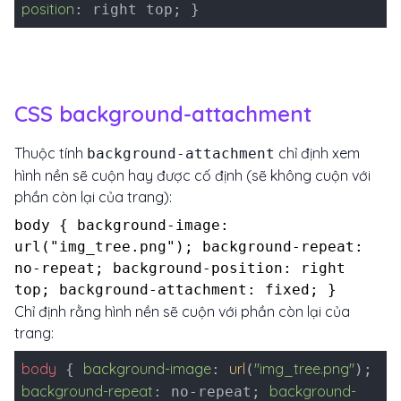
position
: right top; }
CSS background-attachment
Thuộc tính
chỉ định xem
background-attachment
hình nền sẽ cuộn hay được cố định (sẽ không cuộn với
phần còn lại của trang):
body { background-image:
url("img_tree.png"); background-repeat:
no-repeat; background-position: right
top; background-attachment: fixed; }
Chỉ định rằng hình nền sẽ cuộn với phần còn lại của
trang:
body
background-image
url
"img_tree.png"
{
:
(
);
background-repeat
background-
: no-repeat;