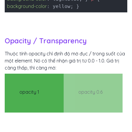
background-color
: yellow; }
Opacity / Transparency
Thuộc tính opacity chỉ định độ mờ đục / trong suốt của
một element. Nó có thể nhận giá trị từ 0.0 - 1.0. Giá trị
càng thấp, thì càng mờ:
opacity 1
opacity 0.6