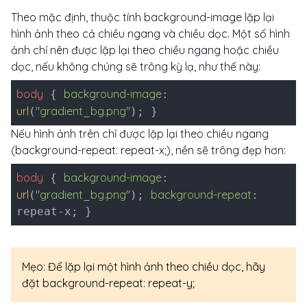
Theo mặc định, thuộc tính background-image lặp lại
hình ảnh theo cả chiều ngang và chiều dọc. Một số hình
ảnh chỉ nên được lặp lại theo chiều ngang hoặc chiều
dọc, nếu không chúng sẽ trông kỳ lạ, như thế này:
body
background-image
{
:
url
"gradient_bg.png"
(
); }
Nếu hình ảnh trên chỉ được lặp lại theo chiều ngang
(background-repeat: repeat-x;), nền sẽ trông đẹp hơn:
body
background-image
{
:
url
"gradient_bg.png"
background-repeat
(
);
:
repeat-x; }
Mẹo: Để lặp lại một hình ảnh theo chiều dọc, hãy
đặt background-repeat: repeat-y;