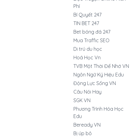
Phí
Bí Quyết 247
TIN BET 247
Bet bóng đá 247
Mua Traffic SEO
Di trú du học
Hoá Học Vn
TVB Một Thời Để Nhớ VN
Ngôn Ngữ Ký Hiệu Edu
Động Lực Sống VN
Câu Nói Hay
SGK VN
Phương Trình Hóa Học
Edu
Beready VN
Bị úp bô