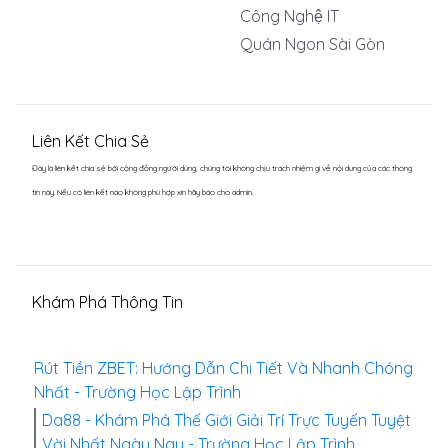
Công Nghệ IT
Quán Ngon Sài Gòn
Liên Kết Chia Sẻ
Đây là liên kết chia sẻ bới cộng đồng người dùng, chúng tôi không chịu trách nhiệm gì về nội dung của các thông
tin này. Nếu có liên kết nào không phù hợp xin hãy báo cho admin.
Khám Phá Thông Tin
Rút Tiền ZBET: Hướng Dẫn Chi Tiết Và Nhanh Chóng
Nhất - Trường Học Lập Trình
Da88 - Khám Phá Thế Giới Giải Trí Trực Tuyến Tuyệt
Vời Nhất Ngày Nay - Trường Học Lập Trình