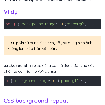
Ví dụ
body
background-image
url
"paper.gif"
{
:
(
); }
Lưu ý:
Khi sử dụng hình nền, hãy sử dụng hình ảnh
không làm xáo trộn văn bản.
cũng có thể được đặt cho các
background-image
phần tử cụ thể, như <p> element:
p
background-image
url
"paper.gif"
{
:
(
); }
CSS background-repeat