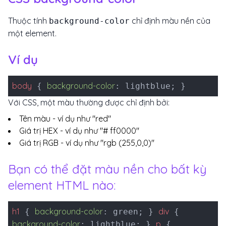
Thuộc tính
chỉ định màu nền của
background-color
một element.
Ví dụ
body
background-color
{
: lightblue; }
Với CSS, một màu thường được chỉ định bởi:
Tên màu - ví dụ như "red"
Giá trị HEX - ví dụ như "# ff0000"
Giá trị RGB - ví dụ như "rgb (255,0,0)"
Bạn có thể đặt màu nền cho bất kỳ
element HTML nào:
h1
background-color
div
{
: green; }
{
background-color
p
: lightblue; }
{