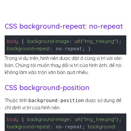
CSS background-repeat: no-repeat
body
background-image
url
"img_tree.png"
{
:
(
);
background-repeat
: no-repeat; }
Trong ví dụ trên, hình nền được đặt ở cùng vị trí với văn
bản. Chúng tôi muốn thay đổi vị trí của hình ảnh, để nó
không làm xáo trộn văn bản quá nhiều.
CSS background-position
Thuộc tính
được sử dụng để
background-position
chỉ định vị trí của hình nền.
body
background-image
url
"img_tree.png"
{
:
(
);
background-repeat
background-
: no-repeat;