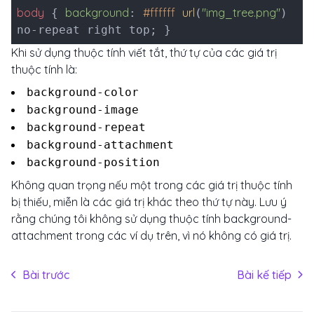
body
background
#ffffff
url
"img_tree.png"
{
:
(
)
no-repeat right top; }
Khi sử dụng thuộc tính viết tắt, thứ tự của các giá trị
thuộc tính là:
background-color
background-image
background-repeat
background-attachment
background-position
Không quan trọng nếu một trong các giá trị thuộc tính
bị thiếu, miễn là các giá trị khác theo thứ tự này. Lưu ý
rằng chúng tôi không sử dụng thuộc tính background-
attachment trong các ví dụ trên, vì nó không có giá trị.
Bài trước
Bài kế tiếp