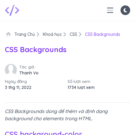
Trang Chủ
Khoá học
CSS
CSS Backgrounds
CSS Backgrounds
Tác giả
Thanh Vo
Ngày đăng
Số lượt xem
3 thg 11, 2022
1734 lượt xem
CSS Backgrounds dùng để thêm và định dạng
background cho elements trong HTML.
CSS background-color