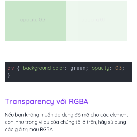
opacity 0.3
opacity 0.1
div
background-color
opacity
0.3
{
: green;
:
;
}
Transparency với RGBA
Nếu bạn không muốn áp dụng độ mờ cho các element
con, như trong ví dụ của chúng tôi ở trên, hãy sử dụng
các giá trị màu RGBA.