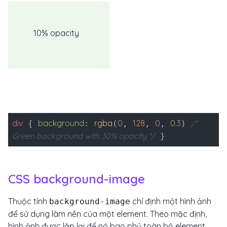
10% opacity
div
background
rgba
0
128
0
0.3
/*
{
:
(
,
,
,
)
Green background with 30% opacity */
}
CSS background-image
Thuộc tính
chỉ định một hình ảnh
background-image
để sử dụng làm nền của một element. Theo mặc định,
hình ảnh được lặp lại để nó bao phủ toàn bộ element.