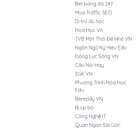
Bet bóng đá 247
Mua Traffic SEO
Di trú du học
Hoá Học Vn
TVB Một Thời Để Nhớ VN
Ngôn Ngữ Ký Hiệu Edu
Động Lực Sống VN
Câu Nói Hay
SGK VN
Phương Trình Hóa Học
Edu
Beready VN
Bị úp bô
Công Nghệ IT
Quán Ngon Sài Gòn