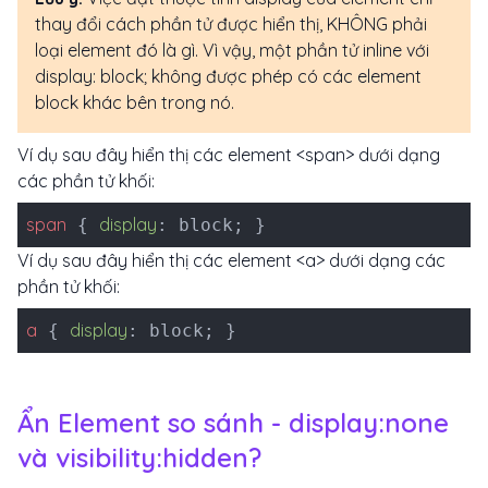
thay đổi cách phần tử được hiển thị, KHÔNG phải
loại element đó là gì. Vì vậy, một phần tử inline với
display: block; không được phép có các element
block khác bên trong nó.
Ví dụ sau đây hiển thị các element <span> dưới dạng
các phần tử khối:
span
display
{
: block; }
Ví dụ sau đây hiển thị các element <a> dưới dạng các
phần tử khối:
a
display
{
: block; }
Ẩn Element so sánh - display:none
và visibility:hidden?