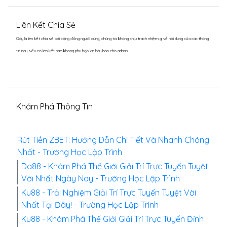
Liên Kết Chia Sẻ
Đây là liên kết chia sẻ bới cộng đồng người dùng, chúng tôi không chịu trách nhiệm gì về nội dung của các thông
tin này. Nếu có liên kết nào không phù hợp xin hãy báo cho admin.
Khám Phá Thông Tin
Rút Tiền ZBET: Hướng Dẫn Chi Tiết Và Nhanh Chóng
Nhất - Trường Học Lập Trình
Da88 - Khám Phá Thế Giới Giải Trí Trực Tuyến Tuyệt
Vời Nhất Ngày Nay - Trường Học Lập Trình
Ku88 - Trải Nghiệm Giải Trí Trực Tuyến Tuyệt Vời
Nhất Tại Đây! - Trường Học Lập Trình
Ku88 - Khám Phá Thế Giới Giải Trí Trực Tuyến Đỉnh