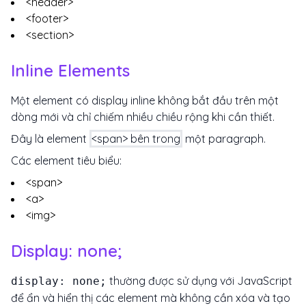
<header>
<footer>
<section>
Inline Elements
Một element có display inline không bắt đầu trên một
dòng mới và chỉ chiếm nhiều chiều rộng khi cần thiết.
Đây là element
<span> bên trong
một paragraph.
Các element tiêu biểu:
<span>
<a>
<img>
Display: none;
thường được sử dụng với JavaScript
display: none;
để ẩn và hiển thị các element mà không cần xóa và tạo