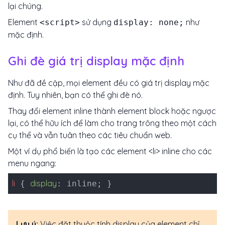
lại chúng.
Element
sử dụng
như
<script>
display: none;
mặc định.
Ghi đè giá trị display mặc định
Như đã đề cập, mọi element đều có giá trị display mặc
định. Tuy nhiên, bạn có thể ghi đè nó.
Thay đổi element inline thành element block hoặc ngược
lại, có thể hữu ích để làm cho trang trông theo một cách
cụ thể và vẫn tuân theo các tiêu chuẩn web.
Một ví dụ phổ biến là tạo các element <li> inline cho các
menu ngang:
li
display
{
: inline; }
Lưu ý:
Việc đặt thuộc tính display của element chỉ