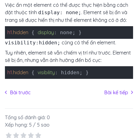
Việc ẩn một element có thể được thực hiện bằng cách
đặt thuộc tính
. Element sẽ bị ẩn và
display: none;
trang sẽ được hiển thị như thể element không có ở đó:
h1
.hidden
display
{
: none; }
cũng có thể ẩn element.
visibility:hidden;
Tuy nhiên, element sẽ vẫn chiếm vị trí như trước. Element
sẽ bị ẩn, nhưng vẫn ảnh hưởng đến bố cục:
h1
.hidden
visibility
{
: hidden; }
Bài trước
Bài kế tiếp
Tổng số đánh giá:
0
Xếp hạng:
5
/ 5 sao