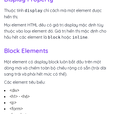
Thuộc tính
chỉ cách mà một element được
display
hiển thị.
Mọi element HTML đều có giá trị display mặc định tùy
thuộc vào loại element đó. Giá trị hiển thị mặc định cho
hầu hết các element là
hoặc
.
block
inline
Block Elements
Một element có display block luôn bắt đầu trên một
dòng mới và chiếm toàn bộ chiều rộng có sẵn (trải dài
sang trái và phải hết mức có thể).
Các element tiêu biểu:
<div>
<h1> - <h6>
<p>
<form>