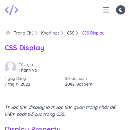
Trang Chủ
Khoá học
CSS
CSS Display
CSS Display
Tác giả
Thanh Vo
Ngày đăng
Số lượt xem
7 thg 11, 2022
2082 lượt xem
Thuộc tính display là thuộc tính quan trọng nhất để
kiểm soát bố cục trong CSS.
Display Property