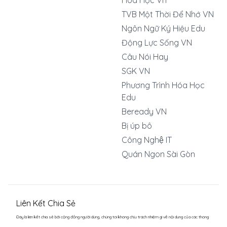
Hoá Học Vn
TVB Một Thời Để Nhớ VN
Ngôn Ngữ Ký Hiệu Edu
Động Lực Sống VN
Câu Nói Hay
SGK VN
Phương Trình Hóa Học
Edu
Beready VN
Bị úp bô
Công Nghệ IT
Quán Ngon Sài Gòn
Liên Kết Chia Sẻ
Đây là liên kết chia sẻ bới cộng đồng người dùng, chúng tôi không chịu trách nhiệm gì về nội dung của các thông