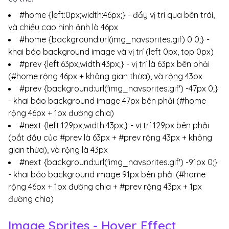
#home {left:0px;width:46px;} - đẩy vị trí qua bên trái,
và chiều cao hình ảnh là 46px
#home {background:url(img_navsprites.gif) 0 0;} -
khai báo background image và vị trí (left 0px, top 0px)
#prev {left:63px;width:43px;} - vị trí là 63px bên phải
(#home rộng 46px + không gian thừa), và rộng 43px
#prev {background:url('img_navsprites.gif') -47px 0;}
- khai báo background image 47px bên phải (#home
rộng 46px + 1px đường chia)
#next {left:129px;width:43px;} - vị trí 129px bên phải
(bắt đầu của #prev là 63px + #prev rộng 43px + không
gian thừa), và rộng là 43px
#next {background:url('img_navsprites.gif') -91px 0;}
- khai báo background image 91px bên phải (#home
rộng 46px + 1px đường chia + #prev rộng 43px + 1px
đường chia)
Image Sprites - Hover Effect