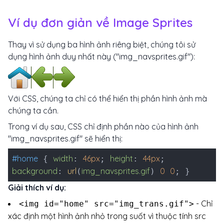
Ví dụ đơn giản về Image Sprites
Thay vì sử dụng ba hình ảnh riêng biệt, chúng tôi sử
dụng hình ảnh duy nhất này ("img_navsprites.gif"):
Với CSS, chúng ta chỉ có thể hiển thị phần hình ảnh mà
chúng ta cần.
Trong ví dụ sau, CSS chỉ định phần nào của hình ảnh
"img_navsprites.gif" sẽ hiển thị:
#home
width
46px
height
44px
{
:
;
:
;
background
url
img_navsprites.gif
0
0
:
(
)
; }
Giải thích ví dụ:
- Chỉ
<img id="home" src="img_trans.gif">
xác định một hình ảnh nhỏ trong suốt vì thuộc tính src