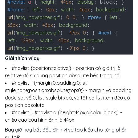
#navlist
a
height
44px
display
{
:
;
: block; }
#home
left
0px
width
46px
background
{
:
;
:
;
:
url
'img_navsprites.gif'
0
0
#prev
left
(
)
; }
{
:
63px
width
43px
background
;
:
;
:
url
'img_navsprites.gif'
47px
0
#next
(
) -
; }
{
left
129px
width
43px
background
:
;
:
;
:
url
'img_navsprites.gif'
91px
0
(
) -
; }
Giải thích ví dụ:
#navlist {position:relative;} - position có giá trị là
relative để sử dụng position absolute bên trong nó
#navlist li {margin:0;padding:0;list-
style:none;position:absolute;top:0;} - margin và padding
được set về 0, list-style bị xoá, và tất cả list item đều có
position absolute
#navlist li, #navlist a {height:44px;display:block;} -
chiều cao của hình ảnh là 44px
Bây giờ hãy bắt đầu định vị và tạo kiểu cho từng phần
cụ thể: