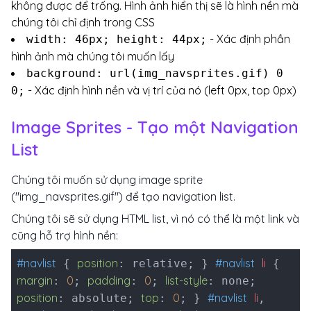
không được để trống. Hình ảnh hiển thị sẽ là hình nền mà
chúng tôi chỉ định trong CSS
- Xác định phần
width: 46px; height: 44px;
hình ảnh mà chúng tôi muốn lấy
background: url(img_navsprites.gif) 0
- Xác định hình nền và vị trí của nó (left 0px, top 0px)
0;
Image Sprites - Tạo một Navigation
List
Chúng tôi muốn sử dụng image sprite
("img_navsprites.gif") để tạo navigation list.
Chúng tôi sẽ sử dụng HTML list, vì nó có thể là một link và
cũng hỗ trợ hình nền:
#navlist
position
#navlist
li
{
: relative; }
{
margin
0
padding
0
list-style
:
;
:
;
: none;
position
top
0
#navlist
li
: absolute;
:
; }
,