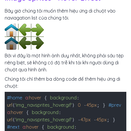
Bây giờ chúng tôi muốn thêm hiệu ứng di chuột vào
naviagation list của chúng tôi.
Bởi vì đây là một hình ảnh duy nhất, không phải sáu tệp
riêng biệt, sẽ không có độ trễ khi tải khi người dùng di
chuột qua hình ảnh.
Chúng tôi chỉ thêm ba dòng code để thêm hiệu ứng di
chuột:
#home
a
:hover
background
{
:
url
'img_navsprites_hover.gif'
0
45px
#prev
(
)
-
; }
a
:hover
background
{
:
url
'img_navsprites_hover.gif'
47px
45px
(
) -
-
; }
#next
a
:hover
background
{
: