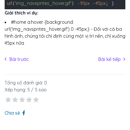
url
'img_navsprites_hover.gif'
91px
45px
(
) -
-
; }
Giải thích ví dụ:
#home a:hover {background:
url('img_navsprites_hover.gif') 0 -45px;} - Đối với cả ba
hình ảnh, chúng tôi chỉ định cùng một vị trí nền, chỉ xuống
45px nữa
Bài trước
Bài kế tiếp
Tổng số đánh giá:
0
Xếp hạng:
5
/ 5 sao
Chia sẻ