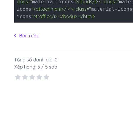
class="
">cloud</i> <i class="
material-icons
mate
">attachment</i> <i class="
icons
material-icons
">traffic</i> </body> </html>
icons
Bài trước
Tổng số đánh giá:
0
Xếp hạng:
5
/ 5 sao