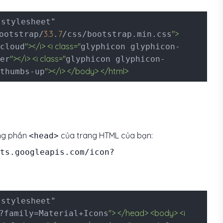
"stylesheet"
3.3
7
">
ootstrap/
.
/css/bootstrap.min.css
"></i> <i class="
cloud
glyphicon glyphicon-
"></i> <i class="
er
glyphicon glyphicon-
"></i> </body> </html>
thumbs-up
ong phần
của trang HTML của bạn:
<head>
ts.googleapis.com/icon?
"stylesheet"
"> </head> <body> <i
?family=Material+Icons