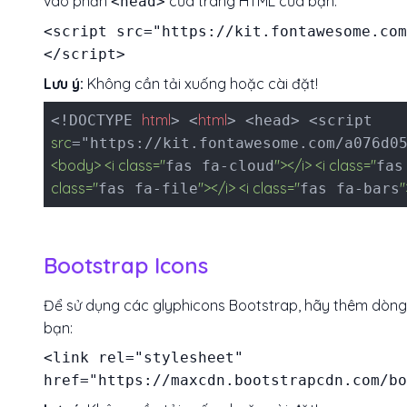
vào phần
của trang HTML của bạn:
<head>
<script src="https://kit.fontawesome.com
</script>
Lưu ý:
Không cần tải xuống hoặc cài đặt!
html
html
<!DOCTYPE
> <
> <head> <script
src
="https://kit.fontawesome.com/a076d0
<body> <i class="
"></i> <i class="
fas fa-cloud
fas
class="
"></i> <i class="
"
fas fa-file
fas fa-bars
Bootstrap Icons
Để sử dụng các glyphicons Bootstrap, hãy thêm dòn
bạn:
<link rel="stylesheet"
href="https://maxcdn.bootstrapcdn.com/b