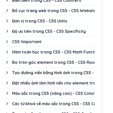
Biến đếm trong CSS - CSS Counters
Bố cục trang web trong CSS - CSS Website Layout
Đơn vị trong CSS - CSS Units
Độ ưu tiên trong CSS - CSS Specificity
CSS !important
Hàm toán học trong CSS - CSS Math Functions
Bo tròn góc element trong CSS - CSS Rounded Cor
Tạo đường viền bằng hình ảnh trong CSS - CSS Bor
Đặt nhiều ảnh làm hình nền cho element trong CSS 
Màu sắc trong CSS (nâng cao) - CSS Colors (advan
Các từ khoá về màu sắc trong CSS - CSS Color Key