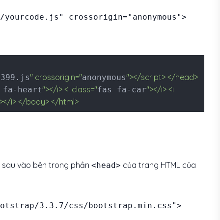
/yourcode.js" crossorigin="anonymous">
" crossorigin="
"></script> </head>
5399.js
anonymous
"></i> <i class="
"></i> <i
 fa-heart
fas fa-car
></i> </body> </html>
g sau vào bên trong phần
của trang HTML của
<head>
ootstrap/3.3.7/css/bootstrap.min.css">