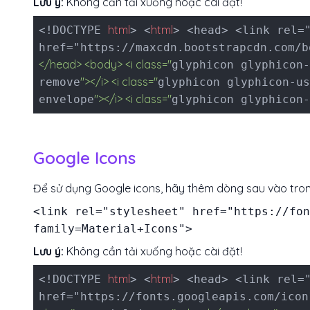
Lưu ý:
Không cần tải xuống hoặc cài đặt!
html
html
<!DOCTYPE
> <
> <head> <link rel=
href="https://maxcdn.bootstrapcdn.com/b
</head> <body> <i class="
glyphicon glyphicon-
"></i> <i class="
remove
glyphicon glyphicon-us
"></i> <i class="
envelope
glyphicon glyphicon-
Google Icons
Để sử dụng Google icons, hãy thêm dòng sau vào tr
<link rel="stylesheet" href="https://fon
family=Material+Icons">
Lưu ý:
Không cần tải xuống hoặc cài đặt!
html
html
<!DOCTYPE
> <
> <head> <link rel=
href="https://fonts.googleapis.com/icon