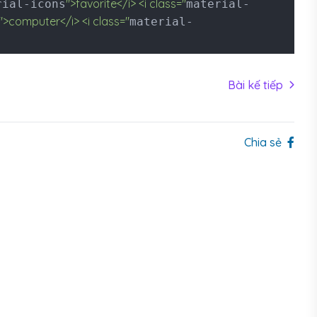
">favorite</i> <i class="
rial-icons
material-
">computer</i> <i class="
material-
Bài kế tiếp
Chia sẻ