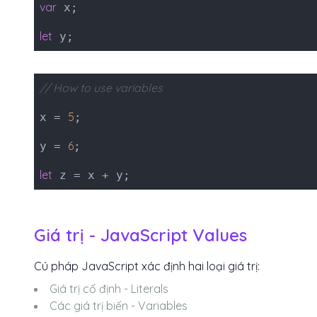
var
x;
let
y;
// How to use variables
5
x =
;
6
y =
;
let
z = x + y;
Giá trị - JavaScript Values
Cú pháp JavaScript xác định hai loại giá trị:
Giá trị cố định - Literals
Các giá trị biến - Variables