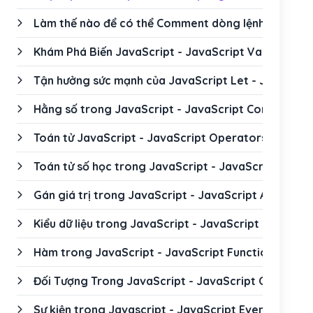
Làm thế nào để có thể Comment dòng lệnh JavaScr
Khám Phá Biến JavaScript - JavaScript Variables
Tận hưởng sức mạnh của JavaScript Let - JavaScrip
Hằng số trong JavaScript - JavaScript Const
Toán tử JavaScript - JavaScript Operators
Toán tử số học trong JavaScript - JavaScript Arith
Gán giá trị trong JavaScript - JavaScript Assignme
Kiểu dữ liệu trong JavaScript - JavaScript Data Ty
Hàm trong JavaScript - JavaScript Functions
Đối Tượng Trong JavaScript - JavaScript Objects
Sự kiện trong Javascript - JavaScript Events