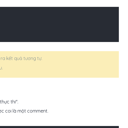
ra kết quả tương tự.
u.
hực thi".
ợc coi là một comment.