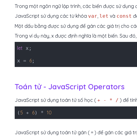
Trong một ngôn ngữ lập trình, các biến được sử dụng để 
JavaScript sử dụng các từ khóa
,
và
để
var
let
const
Một dấu bằng được sử dụng để gán các giá trị cho các
Trong ví dụ này, x được định nghĩa là một biến. Sau đó, 
let
x;
6
x =
;
Toán tử - JavaScript Operators
JavaScript sử dụng toán tử số học (
) để tín
+ - * /
5
6
10
(
+
) *
JavaScript sử dụng toán tử gán ( = ) để gán các giá tr