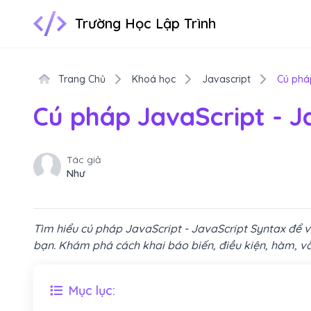
Trường Học Lập Trình
Trang Chủ
Khoá học
Javascript
Cú pháp
Cú pháp JavaScript - J
Tác giả
Như
Tìm hiểu cú pháp JavaScript - JavaScript Syntax để 
bạn. Khám phá cách khai báo biến, điều kiện, hàm, và
Mục lục: