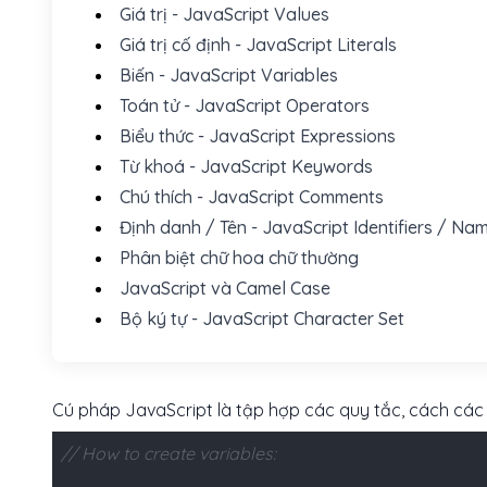
Giá trị - JavaScript Values
Giá trị cố định - JavaScript Literals
Biến - JavaScript Variables
Toán tử - JavaScript Operators
Biểu thức - JavaScript Expressions
Từ khoá - JavaScript Keywords
Chú thích - JavaScript Comments
Định danh / Tên - JavaScript Identifiers / Na
Phân biệt chữ hoa chữ thường
JavaScript và Camel Case
Bộ ký tự - JavaScript Character Set
Cú pháp JavaScript là tập hợp các quy tắc, cách các
// How to create variables: