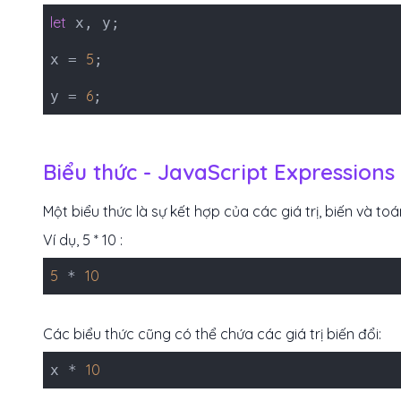
let
x, y;
5
x =
;
6
y =
;
Biểu thức - JavaScript Expressions
Một biểu thức là sự kết hợp của các giá trị, biến và toán
Ví dụ, 5 * 10 :
5
10
*
Các biểu thức cũng có thể chứa các giá trị biến đổi:
10
x *