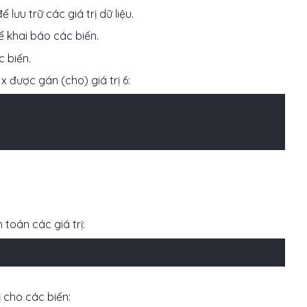
lưu trữ các giá trị dữ liệu.
 khai báo các biến.
 biến.
x được gán (cho) giá trị 6:
h toán các giá trị:
ị cho các biến: