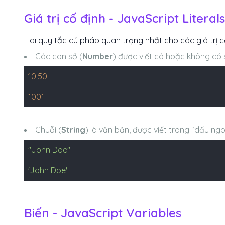
Giá trị cố định - JavaScript Literals
Hai quy tắc cú pháp quan trọng nhất cho các giá trị cố
Các con số (
Number
) được viết có hoặc không có 
10.50
1001
Chuỗi (
String
) là văn bản, được viết trong “dấu ng
"John Doe"
'John Doe'
Biến - JavaScript Variables