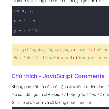
Từ khóa
cũng yêu cầu trình duyệt tạo các biến:
var
var
x, y;
5
6
x =
+
;
10
y = x *
;
Trong những ví dụ này, sử dụng
hoặc
sẽ tạo 
var
let
Bạn sẽ tìm hiểu thêm về
và
trong các bài sa
var
let
Chú thích - JavaScript Comments
Không phải tất cả các câu lệnh JavaScript đều được "t
Mã sau dấu gạch chéo kép
hoặc giữa
và
đư
//
/*
*/
Ghi chú bị bỏ qua, và sẽ không được thực thi: