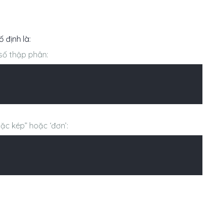
 định là:
số thập phân:
oặc kép” hoặc ‘đơn’: