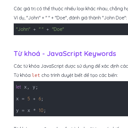
Các giá trị có thể thuộc nhiều loại khác nhau, chẳng h
Ví dụ, "John" + " " + "Doe", đánh giá thành "John Doe":
"John"
" "
"Doe"
+
+
Từ khoá - JavaScript Keywords
Các từ khóa JavaScript được sử dụng để xác định các
Từ khóa
cho trình duyệt biết để tạo các biến:
let
let
x, y;
5
6
x =
+
;
10
y = x *
;