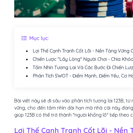
Mục lục:
Lợi Thế Cạnh Tranh Cốt Lõi - Nền Tảng Vững 
Chiến Lược "Lấy Lòng" Người Chơi - Chìa Kh
Tầm Nhìn Tương Lai Và Các Bước Đi Chiến Lư
Phân Tích SWOT - Điểm Mạnh, Điểm Yếu, Cơ H
Bài viết này sẽ đi sâu vào phân tích tương lai 123B, từ 
vững, cho đến tầm nhìn dài hạn mà nhà cái này đang
giúp 123B có thể trở thành "người khổng lồ" tiếp theo 
Lợi Thế Cạnh Tranh Cốt Lõi - Nền