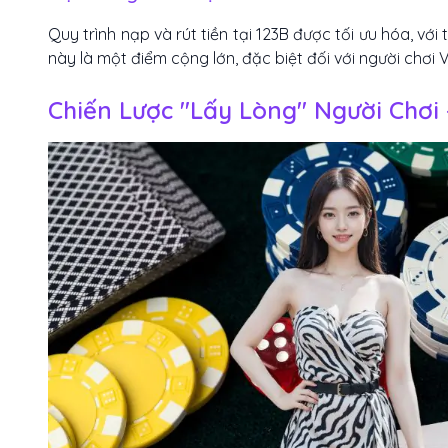
Quy trình nạp và rút tiền tại 123B được tối ưu hóa, với 
này là một điểm cộng lớn, đặc biệt đối với người chơi 
Chiến Lược "Lấy Lòng" Người Chơi