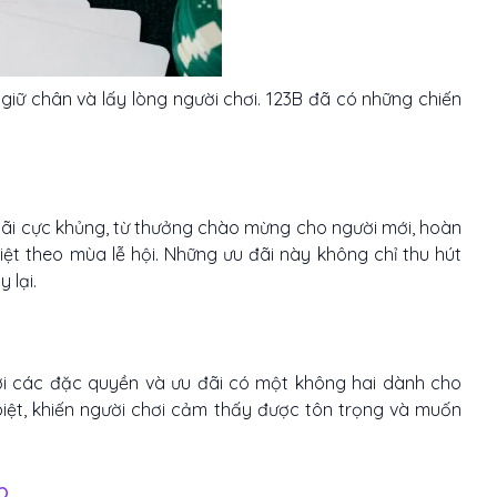
giữ chân và lấy lòng người chơi. 123B đã có những chiến
mãi cực khủng, từ thưởng chào mừng cho người mới, hoàn
ệt theo mùa lễ hội. Những ưu đãi này không chỉ thu hút
 lại.
ới các đặc quyền và ưu đãi có một không hai dành cho
 biệt, khiến người chơi cảm thấy được tôn trọng và muốn
p