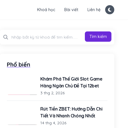
Khoá học
Bài viết
Liên hệ
Tìm kiếm
Tìm kiếm
Phổ biến
Khám Phá Thế Giới Slot Game
Hàng Ngàn Chủ Đề Tại 12bet
3 thg 2, 2026
Rút Tiền ZBET: Hướng Dẫn Chi
Tiết Và Nhanh Chóng Nhất
14 thg 4, 2026