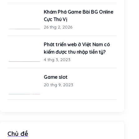
Khám Phá Game Bài BG Online
Cực Thú Vị
26 thg 2, 2026
Phát triển web ở Việt Nam có
kiếm được thu nhập tiền tỷ?
4 thg 3, 2023
Game slot
20 thg 9, 2023
Chủ đề