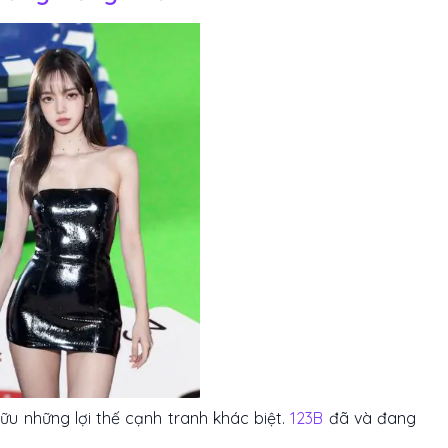
hữu những lợi thế cạnh tranh khác biệt.
123B
đã và đang