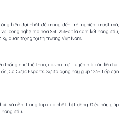
ảng hiện đại nhất để mang đến trải nghiệm mượt mà,
 với công nghệ mã hóa SSL 256-bit là cam kết hàng đầu,
 kỳ quan trọng tại thị trường Việt Nam.
 thống như thể thao, casino trực tuyến mà còn liên tục
ốc, Cá Cược Esports. Sự đa dạng này giúp 123B tiếp cận
 thực và nằm trong top cao nhất thị trường. Điều này giúp
t hàng đầu.