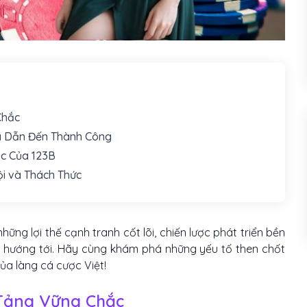
Chắc
óa Dẫn Đến Thành Công
ợc Của 123B
ội và Thách Thức
những lợi thế cạnh tranh cốt lõi, chiến lược phát triển bền
 hướng tới. Hãy cùng khám phá những yếu tố then chốt
của làng cá cược Việt!
 Tảng Vững Chắc