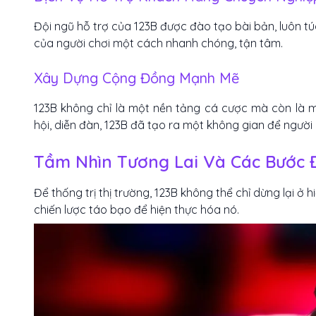
Đội ngũ hỗ trợ của 123B được đào tạo bài bản, luôn tú
của người chơi một cách nhanh chóng, tận tâm.
Xây Dựng Cộng Đồng Mạnh Mẽ
123B không chỉ là một nền tảng cá cược mà còn là
hội, diễn đàn, 123B đã tạo ra một không gian để người c
Tầm Nhìn Tương Lai Và Các Bước Đ
Để thống trị thị trường, 123B không thể chỉ dừng lại ở 
chiến lược táo bạo để hiện thực hóa nó.